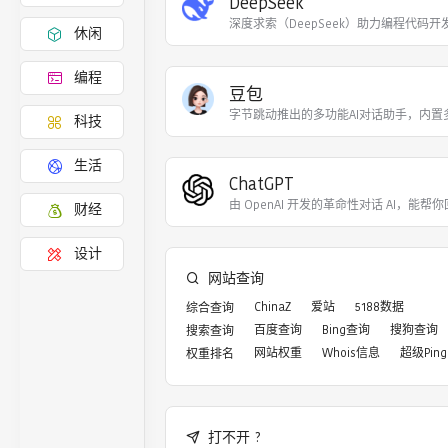
DeepSeek
深度求索（DeepSeek）助力编程代码开
休闲
编程
豆包
字节跳动推出的多功能AI对话助手，内置
科技
生活
ChatGPT
由 OpenAI 开发的革命性对话 AI，能帮你
财经
设计
网站查询
ChinaZ
爱站
5188数据
综合查询
百度查询
Bing查询
搜狗查询
搜索查询
网站权重
Whois信息
超级Ping
权重排名
打不开 ?