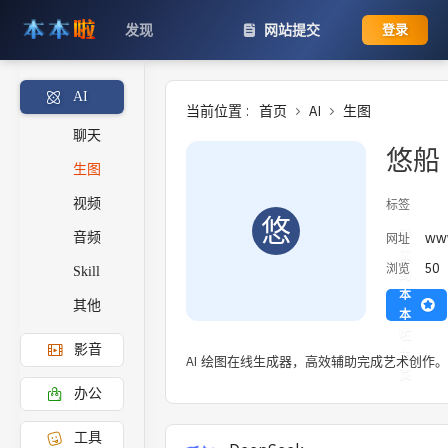
发现
网站提交
登录
AI
当前位置 :
首页
AI
生图
聊天
悠船
生图
视频
标签
悠
添
www
网址
音频
加
50
浏览
Skill
到
本
其他
本
啦
影音
主
AI 绘图在线生成器，高效辅助完成艺术创作。
页
办公
工具