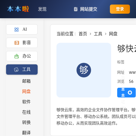
发现
网站提交
登录
AI
当前位置 :
首页
工具
网盘
影音
够快
办公
标签
够
工具
添
www
网址
加
56
邮箱
浏览
到
本
网盘
本
啦
软件
主
够快云库，高效的企业文件协作管理平台。够
在线
页
文件管理平台、移动办公系统。团队成员可以
转换
移动办公，从而实现团队高效运作。
翻译