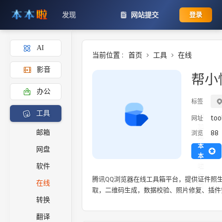
发现
网站提交
登录
AI
当前位置 :
首页
工具
在线
影音
帮小
办公
标签
工具
添
too
网址
加
88
邮箱
浏览
到
本
网盘
本
啦
软件
主
腾讯QQ浏览器在线工具箱平台，提供证件照生
在线
页
取，二维码生成，数据校验、照片修复、插件
转换
翻译