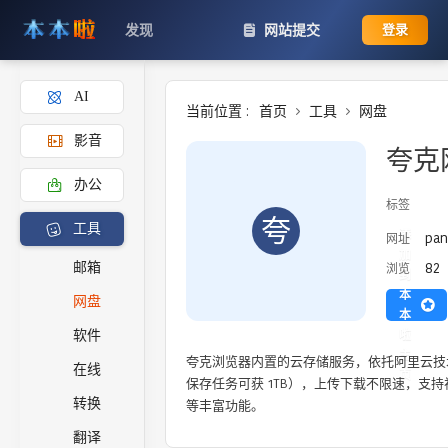
发现
网站提交
登录
AI
当前位置 :
首页
工具
网盘
影音
夸克
办公
标签
夸
工具
添
pan
网址
加
82
邮箱
浏览
到
本
网盘
本
啦
软件
主
夸克浏览器内置的云存储服务，依托阿里云技术
在线
页
保存任务可获 1TB），上传下载不限速，支持
转换
等丰富功能。
翻译