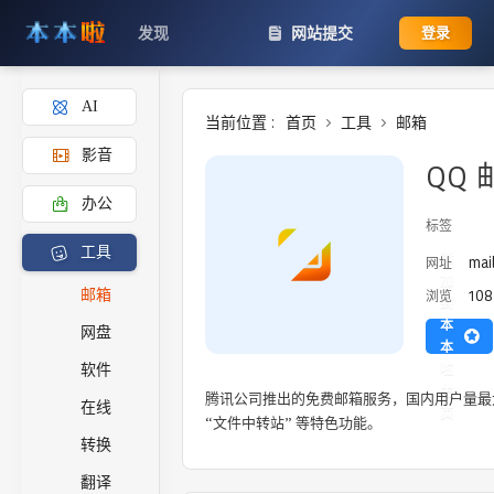
发现
网站提交
登录
AI
当前位置 :
首页
工具
邮箱
影音
QQ 
办公
标签
工具
添
mai
网址
加
108
邮箱
浏览
到
本
网盘
本
啦
软件
主
腾讯公司推出的免费邮箱服务，国内用户量最
在线
页
“文件中转站” 等特色功能。
转换
翻译