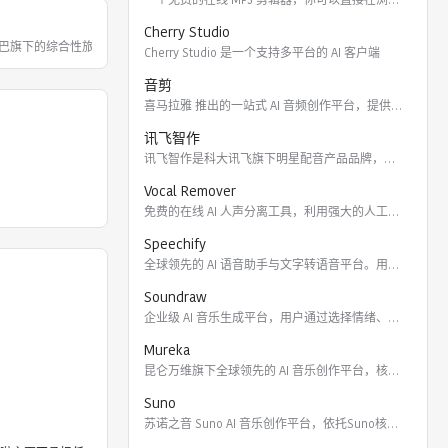
Cherry Studio
巴旗下的综合性旅游出行服务平台。飞猪整
Cherry Studio 是一个支持多平台的 AI 客户端
音剪
喜马拉雅 推出的一站式 AI 音频创作平台，提供云端协作、3
讯飞智作
讯飞智作是科大讯飞旗下明星配音产品品牌，提供合成配音软件、真
Vocal Remover
免费的在线 AI 人声分离工具，利用强大的人工智能算法将歌曲
Speechify
全球领先的 AI 语音助手与文字转语音平台。用户可通过 Ch
Soundraw
企业级 AI 音乐生成平台，用户通过选择情绪、流派、乐器及长
Mureka
昆仑万维旗下全球领先的 AI 音乐创作平台，核心模型包括全球
Suno
苏诺之音 Suno AI 音乐创作平台，依托Suno核心模型