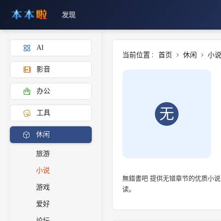
发现
AI
当前位置 :
首页
休闲
小
影音
办公
无
工具
休闲
旅游
小说
無錯書吧 提供无错章节的优质小
游戏
读。
爱好
论坛