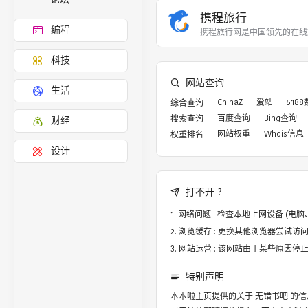
携程旅行
编程
携程旅行网是中国领先的在线
科技
网站查询
生活
ChinaZ
爱站
518
综合查询
百度查询
Bing查询
搜索查询
财经
网站权重
Whois信息
权重排名
设计
打不开 ?
网络问题 : 检查本地上网设备 (
浏览缓存 : 更换其他浏览器尝试访问，譬
网站运营 : 该网站由于某些原因
特别声明
本本啦主页提供的关于
无错书吧
的信