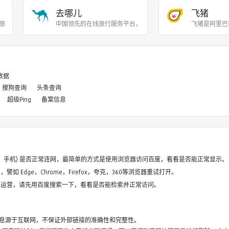
去哪儿
飞猪
旅行服务公司，向超过90
中国领先的在线旅行服务平台，提供机票、酒店、度假、
飞猪是阿里巴
8数据
搜狗查询
头条查询
超级Ping
备案信息
电脑、手机) 是否正常连网，最简单的方式是使用浏览器访问百度，看看是否能正常显示。
如 Edge，Chrome，Firefox，夸克，360等浏览器重试打开。
停止运营，请先用百度搜索一下，看看是否能检索并正常访问。
息源于互联网，不保证外部链接的准确性和完整性。