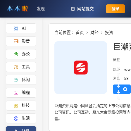
发现
网站提交
登录
AI
当前位置 :
首页
财经
投资
影音
巨潮
办公
标签
工具
添
www
网址
加
58
浏览
休闲
到
本
本
编程
啦
主
巨潮资讯网是中国证监会指定的上市公司信息
科技
页
公司资讯、公司互动、股东大会网络投票等内
者。
生活