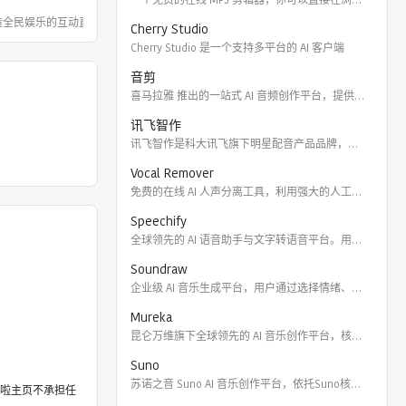
打造全民娱乐的互动直播平台，以多样的美
Cherry Studio
Cherry Studio 是一个支持多平台的 AI 客户端
音剪
喜马拉雅 推出的一站式 AI 音频创作平台，提供云端协作、3
讯飞智作
讯飞智作是科大讯飞旗下明星配音产品品牌，提供合成配音软件、真
Vocal Remover
免费的在线 AI 人声分离工具，利用强大的人工智能算法将歌曲
Speechify
全球领先的 AI 语音助手与文字转语音平台。用户可通过 Ch
Soundraw
企业级 AI 音乐生成平台，用户通过选择情绪、流派、乐器及长
Mureka
昆仑万维旗下全球领先的 AI 音乐创作平台，核心模型包括全球
Suno
苏诺之音 Suno AI 音乐创作平台，依托Suno核心模型
啦主页不承担任