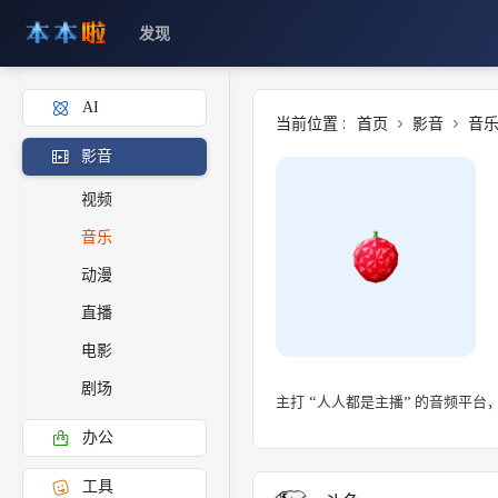
发现
AI
当前位置 :
首页
影音
音
影音
视频
音乐
动漫
直播
电影
剧场
主打 “人人都是主播” 的音频平
办公
工具