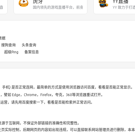
虎牙
YY直播
直播和游戏赛事直播服务，
国内领先的游戏直播平台，前身为YY游戏直播，201
YY 致力于
8数据
搜狗查询
头条查询
超级Ping
备案信息
电脑、手机) 是否正常连网，最简单的方式是使用浏览器访问百度，看看是否能正常显示。
如 Edge，Chrome，Firefox，夸克，360等浏览器重试打开。
停止运营，请先用百度搜索一下，看看是否能检索并正常访问。
息源于互联网，不保证外部链接的准确性和完整性。
主页实际控制，后期网页的内容如出现违规，可以直接联系网站管理员进行删除，本本