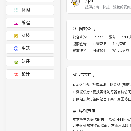
斗鱼
提供高清、快捷、流畅的视频
休闲
编程
网站查询
科技
ChinaZ
爱站
518
综合查询
百度查询
Bing查询
搜索查询
生活
网站权重
Whois信息
权重排名
财经
设计
打不开 ?
网络问题 : 检查本地上网设备 (
浏览缓存 : 更换其他浏览器尝试访问，譬
网站运营 : 该网站由于某些原因
特别声明
本本啦主页提供的关于
荔枝 FM
的信
对于该外部链接的指向，不由本本啦