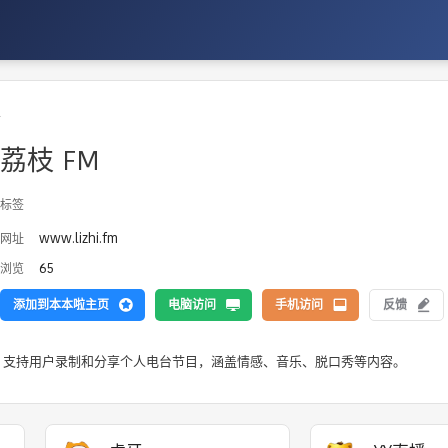
乐
荔枝 FM
标签
www.lizhi.fm
网址
65
浏览
添加到本本啦主页
电脑访问
手机访问
反馈
台，支持用户录制和分享个人电台节目，涵盖情感、音乐、脱口秀等内容。