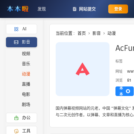
发现
网站提交
登录
AI
当前位置 :
首页
影音
动漫
影音
AcFu
视频
标签
音乐
添
www
网址
动漫
加
81
浏览
到
直播
本
本
电影
啦
剧场
主
国内弹幕视频网站的元老，中国 “弹幕文化”
页
与二次元创作者，以弹幕、文章和直播为核心
办公
工具