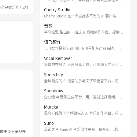
打造全民娱乐的互动直播平台，以多样的美
Cherry Studio
Cherry Studio 是一个支持多平台的 AI 客户端
音剪
喜马拉雅 推出的一站式 AI 音频创作平台，提供云端协作、3
讯飞智作
讯飞智作是科大讯飞旗下明星配音产品品牌，提供合成配音软件、真
Vocal Remover
免费的在线 AI 人声分离工具，利用强大的人工智能算法将歌曲
Speechify
全球领先的 AI 语音助手与文字转语音平台。用户可通过 Ch
Soundraw
企业级 AI 音乐生成平台，用户通过选择情绪、流派、乐器及长
Mureka
昆仑万维旗下全球领先的 AI 音乐创作平台，核心模型包括全球
Suno
苏诺之音 Suno AI 音乐创作平台，依托Suno核心模型
啦主页不承担任