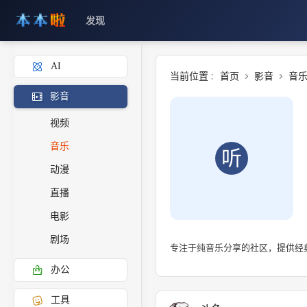
发现
AI
当前位置 :
首页
影音
音
影音
视频
音乐
听
动漫
直播
电影
剧场
专注于纯音乐分享的社区，提供经
办公
工具