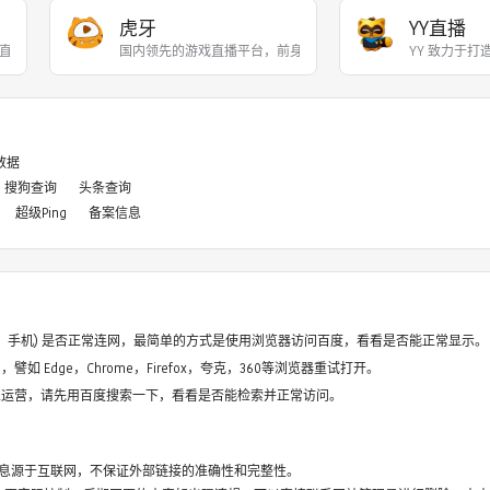
虎牙
YY直播
直播和游戏赛事直播服务，
国内领先的游戏直播平台，前身为YY游戏直播，201
YY 致力于
8数据
搜狗查询
头条查询
超级Ping
备案信息
电脑、手机) 是否正常连网，最简单的方式是使用浏览器访问百度，看看是否能正常显示。
如 Edge，Chrome，Firefox，夸克，360等浏览器重试打开。
停止运营，请先用百度搜索一下，看看是否能检索并正常访问。
息源于互联网，不保证外部链接的准确性和完整性。