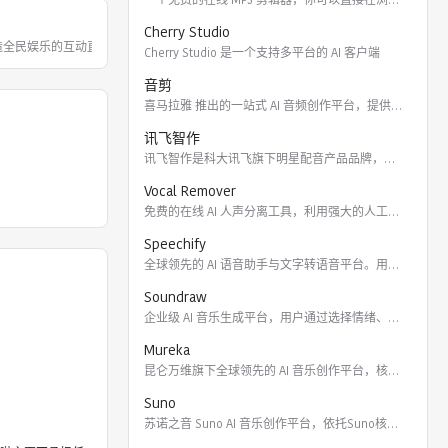
Cherry Studio
打造全民娱乐的互动直播平台，以多样的美
Cherry Studio 是一个支持多平台的 AI 客户端
音剪
喜马拉雅 推出的一站式 AI 音频创作平台，提供云端协作、3
讯飞智作
讯飞智作是科大讯飞旗下明星配音产品品牌，提供合成配音软件、真
Vocal Remover
免费的在线 AI 人声分离工具，利用强大的人工智能算法将歌曲
Speechify
全球领先的 AI 语音助手与文字转语音平台。用户可通过 Ch
Soundraw
企业级 AI 音乐生成平台，用户通过选择情绪、流派、乐器及长
Mureka
昆仑万维旗下全球领先的 AI 音乐创作平台，核心模型包括全球
Suno
苏诺之音 Suno AI 音乐创作平台，依托Suno核心模型