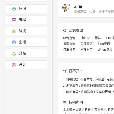
斗鱼
休闲
提供高清、快捷、流畅的视频
编程
网站查询
科技
ChinaZ
爱站
518
综合查询
生活
百度查询
Bing查询
搜索查询
网站权重
Whois信息
权重排名
财经
设计
打不开 ?
网络问题 : 检查本地上网设备 (
浏览缓存 : 更换其他浏览器尝试访问，譬
网站运营 : 该网站由于某些原因
特别声明
本本啦主页提供的关于
布谷音乐
的信