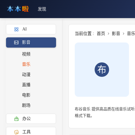
发现
AI
当前位置 :
首页
影音
音
影音
视频
音乐
布
动漫
直播
电影
剧场
布谷音乐 提供高品质在线音乐试听
格式下载。
办公
工具