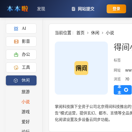
发现
网站提交
登录
AI
当前位置 :
首页
休闲
小说
影音
得间
办公
标签
工具
添
www
网址
加
70
浏览
休闲
到
本
旅游
本
啦
小说
主
掌阅科技旗下全资子公司北京得间科技推出的
页
游戏
告”模式运营，提供玄幻、都市、言情等全品
化阅读设置及多设备云同步功能。
爱好
论坛