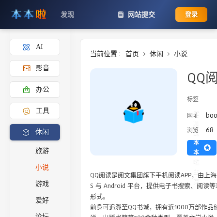
发现
网站提交
登录
AI
当前位置 :
首页
休闲
小说
影音
QQ
办公
标签
工具
添
boo
网址
加
68
浏览
休闲
到
本
旅游
本
啦
小说
主
QQ阅读是阅文集团旗下手机阅读APP，由上海
页
游戏
S 与 Android 平台，提供电子书搜索、
形式。

爱好
前身可追溯至QQ书城，拥有近1000万部作品
论坛