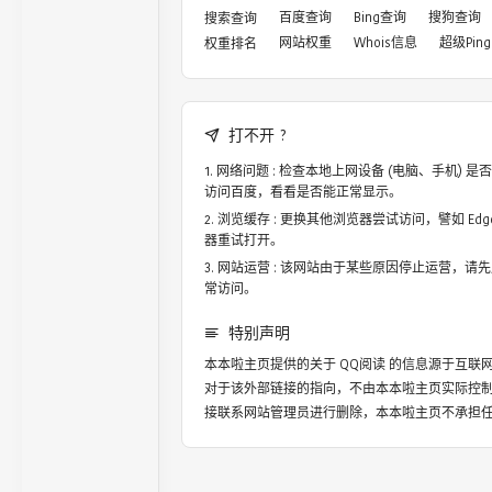
百度查询
Bing查询
搜狗查询
搜索查询
网站权重
Whois信息
超级Ping
权重排名
打不开 ?
网络问题 : 检查本地上网设备 (电脑、手机)
访问百度，看看是否能正常显示。
浏览缓存 : 更换其他浏览器尝试访问，譬如 Edge，
器重试打开。
网站运营 : 该网站由于某些原因停止运营，请
常访问。
特别声明
本本啦主页提供的关于
QQ阅读
的信息源于互联网
对于该外部链接的指向，不由本本啦主页实际控
接联系网站管理员进行删除，本本啦主页不承担