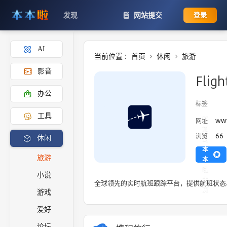
发现
网站提交
登录
AI
当前位置 :
首页
休闲
旅游
影音
Flig
办公
标签
工具
添
www
网址
加
66
浏览
休闲
到
本
旅游
本
啦
小说
主
全球领先的实时航班跟踪平台，提供航班状态
页
游戏
爱好
论坛