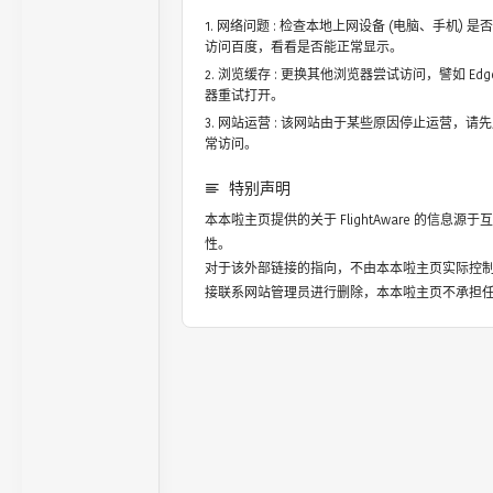
网络问题 : 检查本地上网设备 (电脑、手机)
访问百度，看看是否能正常显示。
浏览缓存 : 更换其他浏览器尝试访问，譬如 Edge，
器重试打开。
网站运营 : 该网站由于某些原因停止运营，请
常访问。
特别声明
本本啦主页提供的关于
FlightAware
的信息源于互
性。
对于该外部链接的指向，不由本本啦主页实际控
接联系网站管理员进行删除，本本啦主页不承担