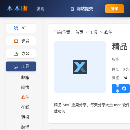
发现
网站提交
登录
AI
当前位置 :
首页
工具
软件
影音
精品 
办公
标签
工具
添
xcl
网址
加
74
邮箱
浏览
到
本
网盘
本
啦
软件
主
精品 MAC 应用分享，每天分享大量 mac 软
在线
页
载服务
转换
翻译