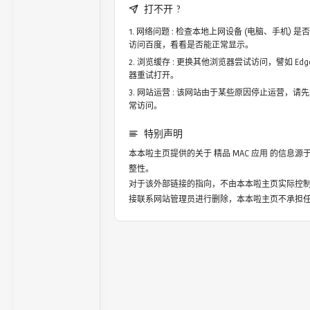
打不开 ?
网络问题 : 检查本地上网设备 (电脑、手机)
访问百度，看看是否能正常显示。
浏览缓存 : 更换其他浏览器尝试访问，譬如 Edge，
器重试打开。
网站运营 : 该网站由于某些原因停止运营，请
常访问。
特别声明
本本啦主页提供的关于
精品 MAC 应用
的信息源于
整性。
对于该外部链接的指向，不由本本啦主页实际控
接联系网站管理员进行删除，本本啦主页不承担