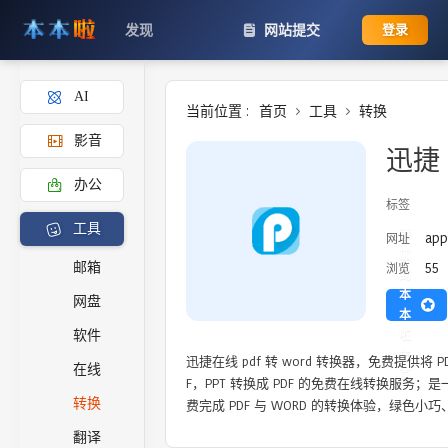
发现
网站提交
登录
AI
当前位置 :
首页
工具
转换
影音
迅捷 
办公
标签
工具
添
app
网址
加
55
邮箱
浏览
到
本
网盘
本
啦
软件
主
迅捷在线 pdf 转 word 转换器，免费提供将 PD
在线
页
F，PPT 转换成 PDF 的免费在线转换服务
转换
费完成 PDF 与 WORD 的转换体验，绿色小
翻译