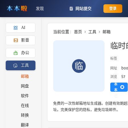
发现
网站提交
登录
AI
当前位置 :
首页
工具
邮箱
影音
临时
办公
标签
临
工具
添
boo
网址
加
57
邮箱
浏览
到
本
网盘
本
啦
软件
主
免费的一次性邮箱地址生成器。创建有效期超
在线
页
址。完美保护您的隐私，避免垃圾邮件。
转换
翻译