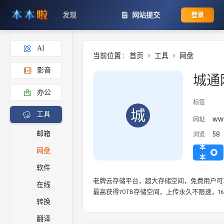
发现
网站提交
登录
AI
当前位置 :
首页
工具
网盘
影音
城通
办公
标签
城
工具
添
www
网址
加
58
邮箱
浏览
到
本
网盘
本
啦
软件
主
老牌云存储平台，超大存储空间，免费用户可
在线
页
最高获得70TB存储空间，上传永久不限速，
转换
翻译