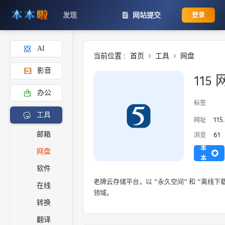
发现
网站提交
登录
AI
当前位置 :
首页
工具
网盘
影音
115
办公
标签
工具
添
115
网址
加
61
邮箱
浏览
到
本
网盘
本
啦
软件
主
老牌云存储平台，以 “永久空间” 和 “离线
在线
页
领域。 
转换
翻译