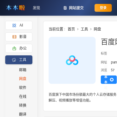
发现
网站提交
登录
AI
当前位置 :
首页
工具
网盘
影音
百度
办公
标签
工具
添
pan
网址
加
57
邮箱
浏览
到
本
网盘
本
啦
软件
主
百度旗下中国市场份额最大的个人云存储服务
在线
页
解压、视频播放等增值功能。
转换
翻译