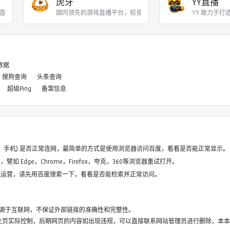
虎牙
YY直播
直播和游戏赛事直播服务，
国内领先的游戏直播平台，前身为YY游戏直播，201
YY 致力于
8数据
搜狗查询
头条查询
超级Ping
备案信息
电脑、手机) 是否正常连网，最简单的方式是使用浏览器访问百度，看看是否能正常显示。
如 Edge，Chrome，Firefox，夸克，360等浏览器重试打开。
停止运营，请先用百度搜索一下，看看是否能检索并正常访问。
源于互联网，不保证外部链接的准确性和完整性。
主页实际控制，后期网页的内容如出现违规，可以直接联系网站管理员进行删除，本本