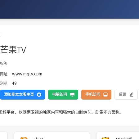
频
芒果TV
标签
www.mgtv.com
网址
49
浏览
添加到本本啦主页
电脑访问
手机访问
反馈
视频平台，以湖南卫视的独家内容和强大的自制综艺、剧集能力著称。