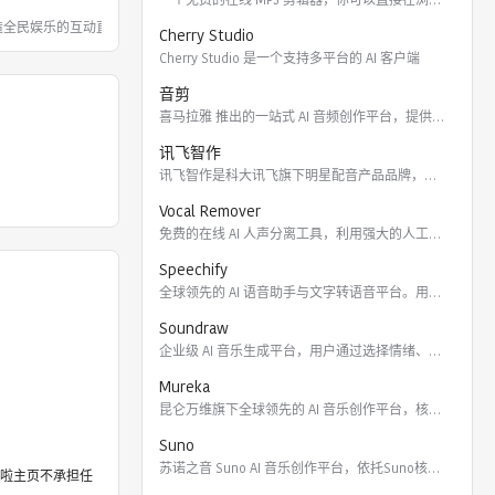
打造全民娱乐的互动直播平台，以多样的美
Cherry Studio
Cherry Studio 是一个支持多平台的 AI 客户端
音剪
喜马拉雅 推出的一站式 AI 音频创作平台，提供云端协作、3
讯飞智作
讯飞智作是科大讯飞旗下明星配音产品品牌，提供合成配音软件、真
Vocal Remover
免费的在线 AI 人声分离工具，利用强大的人工智能算法将歌曲
Speechify
全球领先的 AI 语音助手与文字转语音平台。用户可通过 Ch
Soundraw
企业级 AI 音乐生成平台，用户通过选择情绪、流派、乐器及长
Mureka
昆仑万维旗下全球领先的 AI 音乐创作平台，核心模型包括全球
Suno
苏诺之音 Suno AI 音乐创作平台，依托Suno核心模型
啦主页不承担任