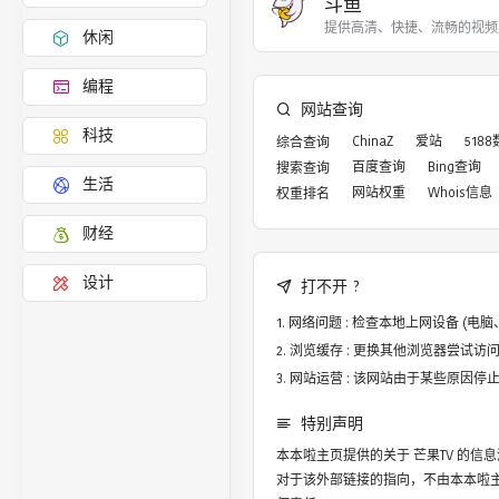
斗鱼
提供高清、快捷、流畅的视频
休闲
编程
网站查询
科技
ChinaZ
爱站
518
综合查询
百度查询
Bing查询
搜索查询
生活
网站权重
Whois信息
权重排名
财经
设计
打不开 ?
网络问题 : 检查本地上网设备 (
浏览缓存 : 更换其他浏览器尝试访问，譬
网站运营 : 该网站由于某些原因
特别声明
本本啦主页提供的关于
芒果TV
的信息
对于该外部链接的指向，不由本本啦