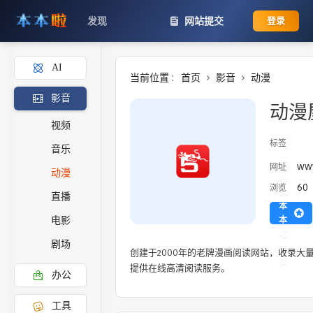
发现
网站提交
登录
AI
当前位置 :
首页
影音
动漫
影音
动漫
视频
标签
音乐
添
ww
网址
动漫
加
60
浏览
到
直播
本
本
电影
啦
剧场
主
创建于2000年的老牌漫画阅读网站，收录大
页
提供在线高清阅读服务。
办公
工具