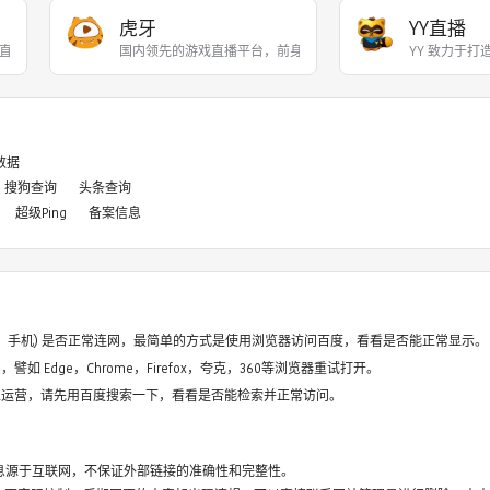
虎牙
YY直播
直播和游戏赛事直播服务，
国内领先的游戏直播平台，前身为YY游戏直播，201
YY 致力于
8数据
搜狗查询
头条查询
超级Ping
备案信息
电脑、手机) 是否正常连网，最简单的方式是使用浏览器访问百度，看看是否能正常显示。
如 Edge，Chrome，Firefox，夸克，360等浏览器重试打开。
停止运营，请先用百度搜索一下，看看是否能检索并正常访问。
息源于互联网，不保证外部链接的准确性和完整性。