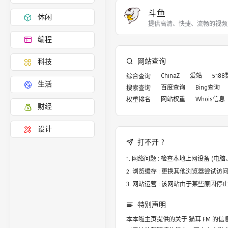
斗鱼
休闲
提供高清、快捷、流畅的视频
编程
网站查询
科技
ChinaZ
爱站
518
综合查询
生活
百度查询
Bing查询
搜索查询
网站权重
Whois信息
权重排名
财经
设计
打不开 ?
网络问题 : 检查本地上网设备 (
浏览缓存 : 更换其他浏览器尝试访问，譬
网站运营 : 该网站由于某些原因
特别声明
本本啦主页提供的关于
猫耳 FM
的信