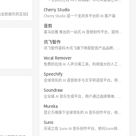
Cherry Studio
打造全民娱乐的互动直播平台，以多样的美
Cherry Studio 是一个支持多平台的 AI 客户端
音剪
喜马拉雅 推出的一站式 AI 音频创作平台，提供云端协作、3
讯飞智作
讯飞智作是科大讯飞旗下明星配音产品品牌，提供合成配音软件、真
Vocal Remover
免费的在线 AI 人声分离工具，利用强大的人工智能算法将歌曲
Speechify
全球领先的 AI 语音助手与文字转语音平台。用户可通过 Ch
Soundraw
企业级 AI 音乐生成平台，用户通过选择情绪、流派、乐器及长
Mureka
昆仑万维旗下全球领先的 AI 音乐创作平台，核心模型包括全球
Suno
苏诺之音 Suno AI 音乐创作平台，依托Suno核心模型