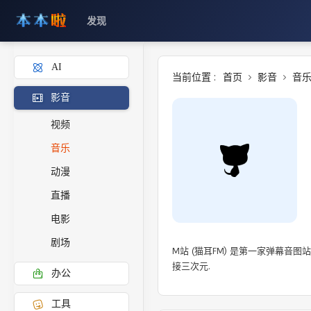
发现
AI
当前位置 :
首页
影音
音
影音
视频
音乐
动漫
直播
电影
剧场
M站 (猫耳FM) 是第一家弹幕
办公
工具