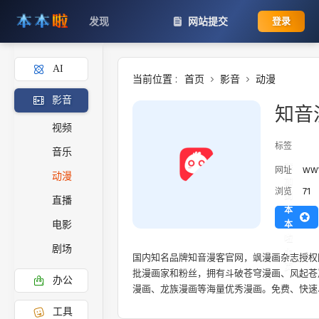
发现
网站提交
登录
AI
当前位置 :
首页
影音
动漫
影音
知音
视频
标签
音乐
添
ww
网址
动漫
加
71
浏览
到
直播
本
本
电影
啦
剧场
主
国内知名品牌知音漫客官网，飒漫画杂志授权
页
批漫画家和粉丝，拥有斗破苍穹漫画、风起苍
办公
漫画、龙族漫画等海量优秀漫画。免费、快速
工具