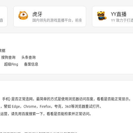
虎牙
YY直播
直播和游戏赛事直播服务，
国内领先的游戏直播平台，前身为YY游戏直播，201
YY 致力于
8数据
搜狗查询
头条查询
超级Ping
备案信息
电脑、手机) 是否正常连网，最简单的方式是使用浏览器访问百度，看看是否能正常显示。
如 Edge，Chrome，Firefox，夸克，360等浏览器重试打开。
停止运营，请先用百度搜索一下，看看是否能检索并正常访问。