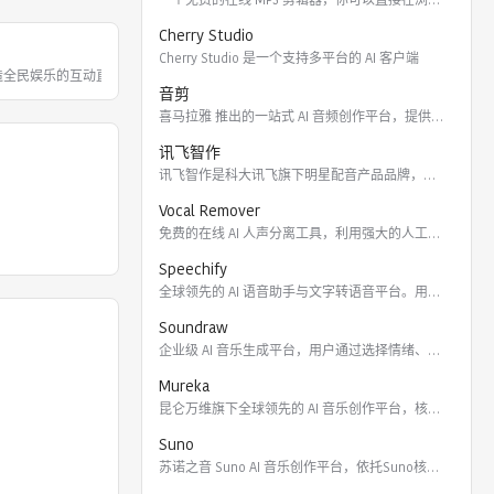
Cherry Studio
Cherry Studio 是一个支持多平台的 AI 客户端
打造全民娱乐的互动直播平台，以多样的美
音剪
喜马拉雅 推出的一站式 AI 音频创作平台，提供云端协作、3
讯飞智作
讯飞智作是科大讯飞旗下明星配音产品品牌，提供合成配音软件、真
Vocal Remover
免费的在线 AI 人声分离工具，利用强大的人工智能算法将歌曲
Speechify
全球领先的 AI 语音助手与文字转语音平台。用户可通过 Ch
Soundraw
企业级 AI 音乐生成平台，用户通过选择情绪、流派、乐器及长
Mureka
昆仑万维旗下全球领先的 AI 音乐创作平台，核心模型包括全球
Suno
苏诺之音 Suno AI 音乐创作平台，依托Suno核心模型