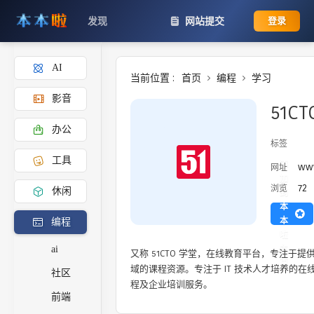
发现
网站提交
登录
AI
当前位置 :
首页
编程
学习
影音
51CT
办公
标签
工具
添
www
网址
加
72
浏览
休闲
到
本
本
编程
啦
主
ai
又称 51CTO 学堂，在线教育平台，专注于
页
域的课程资源。专注于 IT 技术人才培养的
社区
程及企业培训服务。
前端